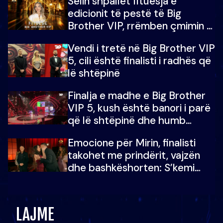
Selin shpallet fituesja e
edicionit të pestë të Big
Brother VIP, rrëmben çmimin e
madh prej 100 mijë eurosh
Vendi i tretë në Big Brother VIP
5, cili është finalisti i radhës që
lë shtëpinë
Finalja e madhe e Big Brother
VIP 5, kush është banori i parë
që lë shtëpinë dhe humb
mundësinë për të fituar
Emocione për Mirin, finalisti
çmimin e madh
takohet me prindërit, vajzën
dhe bashkëshorten: S’kemi
ndonjë letër divorci apo jo?
LAJME