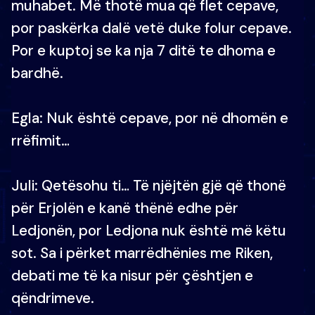
muhabet. Më thotë mua që flet cepave,
por paskërka dalë vetë duke folur cepave.
Por e kuptoj se ka nja 7 ditë te dhoma e
bardhë.
Egla: Nuk është cepave, por në dhomën e
rrëfimit…
Juli: Qetësohu ti… Të njëjtën gjë që thonë
për Erjolën e kanë thënë edhe për
Ledjonën, por Ledjona nuk është më këtu
sot. Sa i përket marrëdhënies me Riken,
debati me të ka nisur për çështjen e
qëndrimeve.