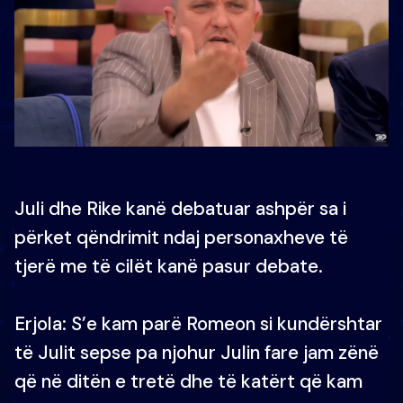
Juli dhe Rike kanë debatuar ashpër sa i
përket qëndrimit ndaj personaxheve të
tjerë me të cilët kanë pasur debate.
Erjola: S’e kam parë Romeon si kundërshtar
të Julit sepse pa njohur Julin fare jam zënë
që në ditën e tretë dhe të katërt që kam