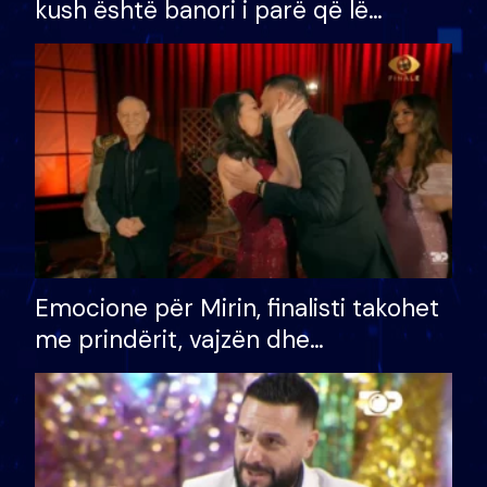
kush është banori i parë që lë
shtëpinë dhe humb mundësinë për
të fituar çmimin e madh
Emocione për Mirin, finalisti takohet
me prindërit, vajzën dhe
bashkëshorten: S’kemi ndonjë letër
divorci apo jo?