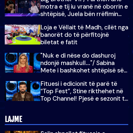
motra e tij iu vranë në oborrin e
shtëpisë, Juela bën rrëfimin
tronditës: Nuk e doja më jetën,
Loja e Vëllait të Madh, cilët nga
do të martoheshim, por zemra
banorët do të përfitojnë
mu copëtua
biletat e fatit
"Nuk e di nëse do dashuroj
ndonjë mashkull..."/ Sabina
Mete i bashkohet shtëpisë së
“Big Brother VIP 5”: Ëmbëlsira
Fituesi i edicionit të parë të
për në fund!
“Top Fest”, Stine rikthehet në
Top Channel! Pjesë e sezonit të
5-të të "Big Brother VIP"
LAJME