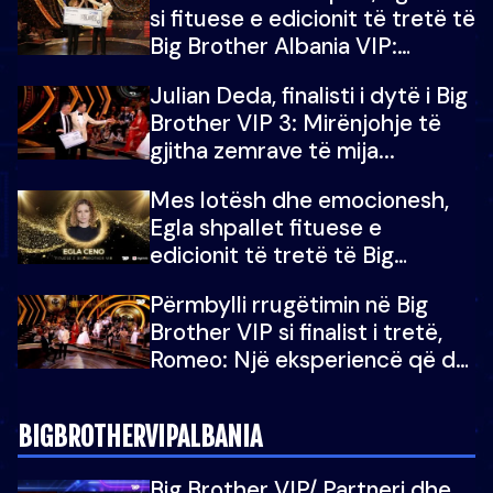
si fituese e edicionit të tretë të
Big Brother Albania VIP:
Falenderoj që...
Julian Deda, finalisti i dytë i Big
Brother VIP 3: Mirënjohje të
gjitha zemrave të mija...
Mes lotësh dhe emocionesh,
Egla shpallet fituese e
edicionit të tretë të Big
Brother Albania VIP
Përmbylli rrugëtimin në Big
Brother VIP si finalist i tretë,
Romeo: Një eksperiencë që do
e kujtoj gjithë jetën...
BIGBROTHERVIPALBANIA
Big Brother VIP/ Partneri dhe