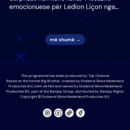
emocionuese për Ledion Liçon nga
nëna dhe fëmijët e tij, moderatori
nuk i mban dot lotët: Nuk meritoj…
më shumë →
This programme has been produced by:
Top Channel
Based on the format Big Brother, created by Endemol Shine Nederland
Producties B.V./John de Mol and owned by Endemol Shine Nederland
Producties BV., part of the Banijay Group, distributed by Banijay Rights.
Copyright © Endamol Shine Nederland Producties B.V.