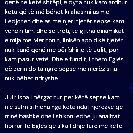
qenë në këtë shtëpi, e dyta nuk kam ardhur
këtu që të më bëhet krahasimi as me
Ledjonën dhe as me njeri tjetër sepse kam
vendin tim, dhe së treti, të gjitha dinamikat
e mija me Meritonin, Ilnisën apo dikë tjetër
nuk kanë qenë me përfshirje të Julit, por i
kam pasur vetë. Dhe e fundit, i them Eglës
që zërin do ta ngre sepse me njerëz si ju
nuk bëhet ndryshe.
Juli: Isha i përgatitur për këtë sepse kam
një sulm si hiena nga këta ndaj njerëzve që
rrinë bashkë dhe i shikoni edhe ju analizat
horror të Eglës që s’ka lidhje fare me këtë