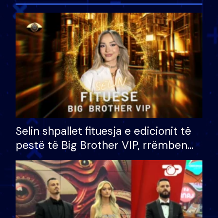
Selin shpallet fituesja e edicionit të
pestë të Big Brother VIP, rrëmben
çmimin e madh prej 100 mijë eurosh