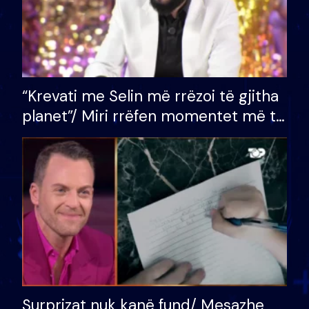
“Krevati me Selin më rrëzoi të gjitha
planet”/ Miri rrëfen momentet më të
bukura në shtëpinë e BB VIP: Do më
mungojë zilja e mëngjesit kur…
Surprizat nuk kanë fund/ Mesazhe