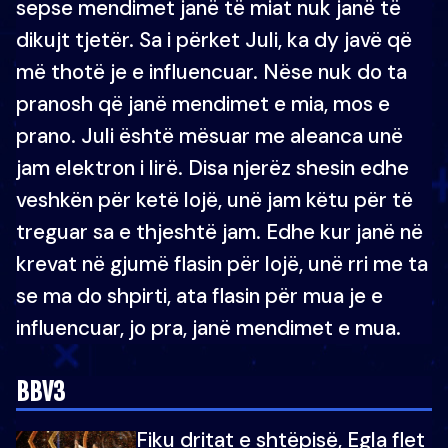
sepse mendimet janë të miat nuk janë të
dikujt tjetër. Sa i përket Juli, ka dy javë që
më thotë je e influencuar. Nëse nuk do ta
pranosh që janë mendimet e mia, mos e
prano. Juli është mësuar me aleanca unë
jam elektron i lirë. Disa njerëz shesin edhe
veshkën për ketë lojë, unë jam këtu për të
treguar sa e thjeshtë jam. Edhe kur janë në
krevat në gjumë flasin për lojë, unë rri me ta
se ma do shpirti, ata flasin për mua je e
influencuar, jo pra, janë mendimet e mua.
BBV3
Fiku dritat e shtëpisë, Egla flet