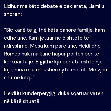
Lidhur me këto debate e deklarata, Liami u
shpreh:
“Siç kanë të gjithë këta banorë familje, kam
edhe unë. Kam jetuar në 5 shtete të
ndryshme. Mesa kam parë unë, Heidi dhe
Romeo nuk ma kanë hapur portën për të
kërkuar falje. E gjithë kjo për ata është një
lojë, mua m’u mbushën sytë me lot. Më vjen
shumë keq…”
Heidi iu kundërpërgjigj duke sqaruar veten
në këtë situatë: