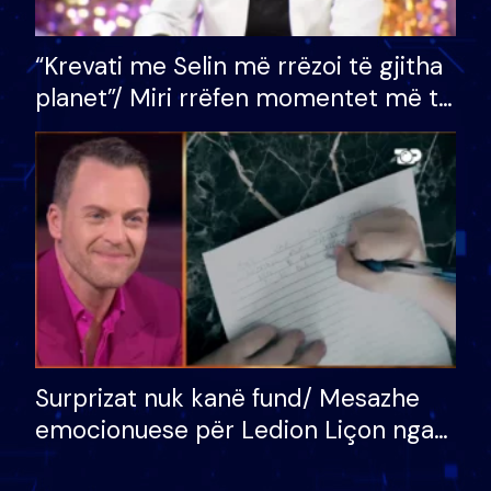
“Krevati me Selin më rrëzoi të gjitha
planet”/ Miri rrëfen momentet më të
bukura në shtëpinë e BB VIP: Do më
mungojë zilja e mëngjesit kur…
Surprizat nuk kanë fund/ Mesazhe
emocionuese për Ledion Liçon nga
nëna dhe fëmijët e tij, moderatori