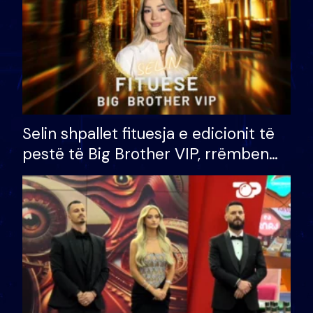
Selin shpallet fituesja e edicionit të
pestë të Big Brother VIP, rrëmben
çmimin e madh prej 100 mijë eurosh