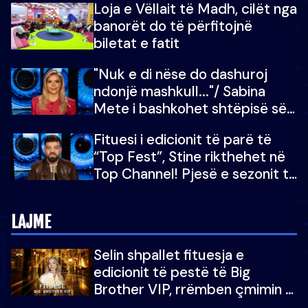
Loja e Vëllait të Madh, cilët nga
do të martoheshim, por zemra
banorët do të përfitojnë
mu copëtua
biletat e fatit
"Nuk e di nëse do dashuroj
ndonjë mashkull..."/ Sabina
Mete i bashkohet shtëpisë së
“Big Brother VIP 5”: Ëmbëlsira
Fituesi i edicionit të parë të
për në fund!
“Top Fest”, Stine rikthehet në
Top Channel! Pjesë e sezonit të
5-të të "Big Brother VIP"
LAJME
Selin shpallet fituesja e
edicionit të pestë të Big
Brother VIP, rrëmben çmimin e
madh prej 100 mijë eurosh