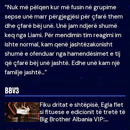
“Nuk më pëlqen kur më fusin në grupime
sepse unë marr përgjegjësi për çfarë them
dhe çfarë bëj unë. Unë jam ndjerë shumë
keq nga Liami. Për mendimin tim reagimi im
ishte normal, kam qenë jashtëzakonisht
shumë e ofenduar nga hamendësimet e tij
që çfarë bëj unë jashtë. Edhe unë kam një
familje jashtë…”
BBV3
Fiku dritat e shtëpisë, Egla flet
si fituese e edicionit të tretë të
Big Brother Albania VIP:
Falenderoj që...