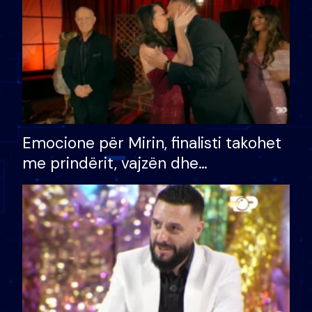
Emocione për Mirin, finalisti takohet
me prindërit, vajzën dhe
bashkëshorten: S’kemi ndonjë letër
divorci apo jo?