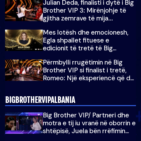
Julian Deda, finalisti i dytë i Big
Brother VIP 3: Mirënjohje të
gjitha zemrave të mija...
Mes lotësh dhe emocionesh,
Egla shpallet fituese e
edicionit të tretë të Big
Brother Albania VIP
Përmbylli rrugëtimin në Big
Brother VIP si finalist i tretë,
Romeo: Një eksperiencë që do
e kujtoj gjithë jetën...
BIGBROTHERVIPALBANIA
Big Brother VIP/ Partneri dhe
motra e tij iu vranë në oborrin e
shtëpisë, Juela bën rrëfimin
tronditës: Nuk e doja më jetën,