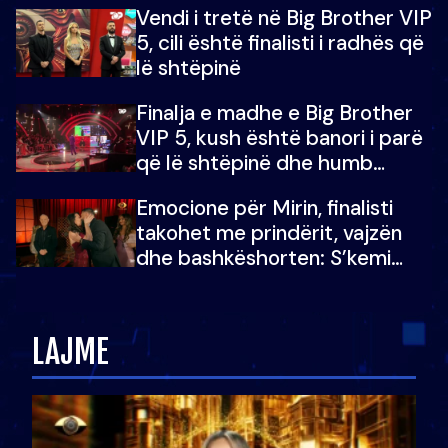
Vendi i tretë në Big Brother VIP
5, cili është finalisti i radhës që
lë shtëpinë
Finalja e madhe e Big Brother
VIP 5, kush është banori i parë
që lë shtëpinë dhe humb
mundësinë për të fituar
Emocione për Mirin, finalisti
çmimin e madh
takohet me prindërit, vajzën
dhe bashkëshorten: S’kemi
ndonjë letër divorci apo jo?
LAJME