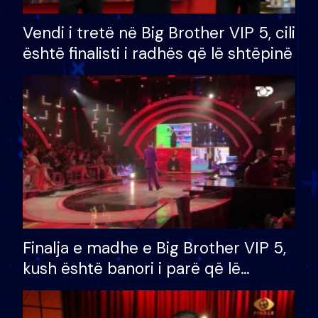
Vendi i tretë në Big Brother VIP 5, cili
është finalisti i radhës që lë shtëpinë
Finalja e madhe e Big Brother VIP 5,
kush është banori i parë që lë
shtëpinë dhe humb mundësinë për
të fituar çmimin e madh