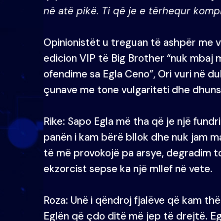
në atë pikë. Ti që je e tërhequr kompl
Opinionistët u treguan të ashpër me va
edicion VIP të Big Brother “nuk mbaj
ofendime sa Egla Ceno”, Ori vuri në du
çunave me tone vulgariteti dhe dhun
Rike: Sapo Egla më tha që je një fund
panën i kam bërë bllok dhe nuk jam m
të më provokojë pa arsye, degradim to
ekzorcist sepse ka një mllef në vete.
Roza: Unë i qëndroj fjalëve që kam th
Eglën që çdo ditë më jep të drejtë. Egl