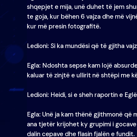
shqepjet e mija, unë duhet të jem shu
te goja, kur bëhen 6 vajza dhe më vijn
kur më presin fotografitë.
Ledioni: Si ka mundësi që të gjitha va
Egla: Ndoshta sepse kam lojë absurd
kaluar të zinjtë e ullirit në shtëpi me k
Ledioni: Heidi, si e sheh raportin e E
Egla: Unë ja kam thënë gjithmonë që më
ana tjetër krijohet ky grupimi i gocav
dalin cepave dhe flasin fjalën e fundit.