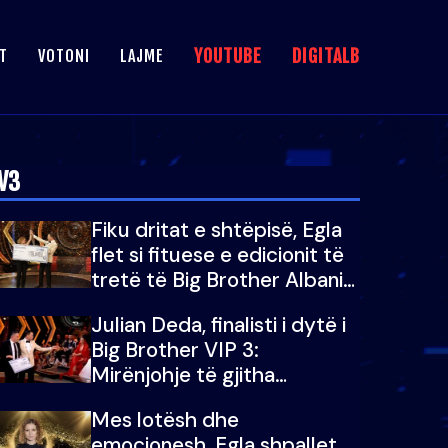
YOUTUBE
DIGITALB
T
VOTONI
LAJME
V3
Fiku dritat e shtëpisë, Egla
flet si fituese e edicionit të
tretë të Big Brother Albania
VIP: Falenderoj që...
Julian Deda, finalisti i dytë i
Big Brother VIP 3:
Mirënjohje të gjitha
zemrave të mija...
Mes lotësh dhe
emocionesh, Egla shpallet