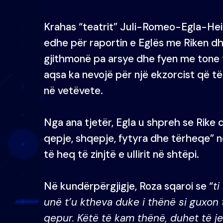
Krahas “teatrit” Juli-Romeo-Egla-Heid
edhe për raportin e Eglës me Riken dh
gjithmonë pa arsye dhe fyen me tone 
aqsa ka nevojë për një ekzorcist që të
në vetëvete.
Nga ana tjetër, Egla u shpreh se Rike
qepje, shqepje, fytyra dhe tërheqe” në
të heq të zinjtë e ullirit në shtëpi.
Në kundërpërgjigje, Roza sqaroi se “
ti
unë t’u ktheva duke i thënë si guxon t
qepur. Këtë të kam thënë, duhet të je