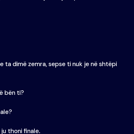
e ta dimë zemra, sepse ti nuk je në shtëpi
ë bën ti?
nale?
ju thoni finale.