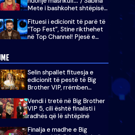
ndonjë mashkull..."/ Sabina
Mete i bashkohet shtëpisë
së “Big Brother VIP 5”:
Fituesi i edicionit të parë të
Ëmbëlsira për në fund!
“Top Fest”, Stine rikthehet
në Top Channel! Pjesë e
sezonit të 5-të të "Big
Brother VIP"
JME
Selin shpallet fituesja e
edicionit të pestë të Big
Brother VIP, rrëmben
çmimin e madh prej 100
Vendi i tretë në Big Brother
mijë eurosh
VIP 5, cili është finalisti i
radhës që lë shtëpinë
Finalja e madhe e Big