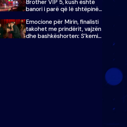
Brother VIP 5, kush është
banori i parë që lë shtëpinë
dhe humb mundësinë për të
Emocione për Mirin, finalisti
fituar çmimin e madh
takohet me prindërit, vajzën
dhe bashkëshorten: S’kemi
ndonjë letër divorci apo jo?