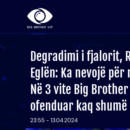
Degradimi i fjalorit,
Eglën: Ka nevojë për n
Në 3 vite Big Brothe
ofenduar kaq shumë
23:55 - 13.04.2024