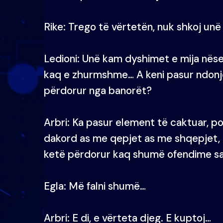
Rike: Trego të vërtetën, nuk shkoj unë t
Ledioni: Unë kam dyshimet e mija nëse
kaq e zhurmshme… A keni pasur ndonjë
përdorur nga banorët?
Arbri: Ka pasur element të caktuar, po
dakord as me qepjet as me shqepjet, 
ketë përdorur kaq shumë ofendime sa
Egla: Më falni shumë…
Arbri: E di, e vërteta djeg. E kuptoj…