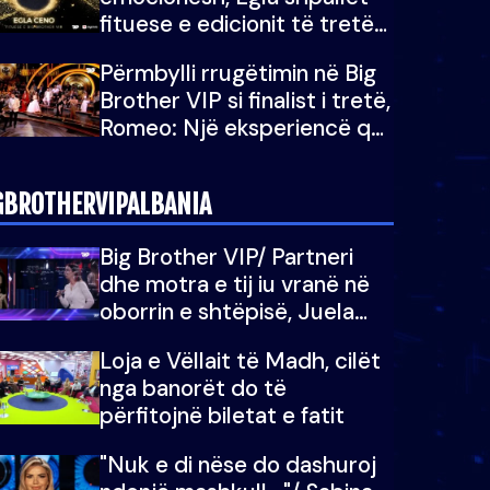
fituese e edicionit të tretë
të Big Brother Albania VIP
Përmbylli rrugëtimin në Big
Brother VIP si finalist i tretë,
Romeo: Një eksperiencë që
do e kujtoj gjithë jetën...
GBROTHERVIPALBANIA
Big Brother VIP/ Partneri
dhe motra e tij iu vranë në
oborrin e shtëpisë, Juela
bën rrëfimin tronditës: Nuk
Loja e Vëllait të Madh, cilët
e doja më jetën, do të
nga banorët do të
martoheshim, por zemra mu
përfitojnë biletat e fatit
copëtua
"Nuk e di nëse do dashuroj