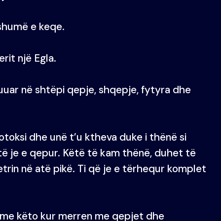
 shumë e keqe.
rit një Egla.
uuar në shtëpi qepje, shqepje, fytyra dhe
otoksi dhe unë t’u ktheva duke i thënë si
të je e qepur. Këtë të kam thënë, duhet të
etrin në atë pikë. Ti që je e tërhequr komplet
e me këto kur merren me qepjet dhe