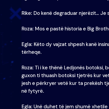
Rike: Do kenë degraduar njerëzit… Je
Roza: Mos e pastë historia e Big Brothe
Egla: Këto dy vajzat shpesh kanë insin
tërheqe.
Roza: Ti i ke thënë Ledjonës botoksi, b
guxon ti thuash botoksi tjetrës kur ve
jesh e përkryer vetë kur ta prekësh tj
në fytyrë.
Egla: Unë duhet të jem shumë xhetil