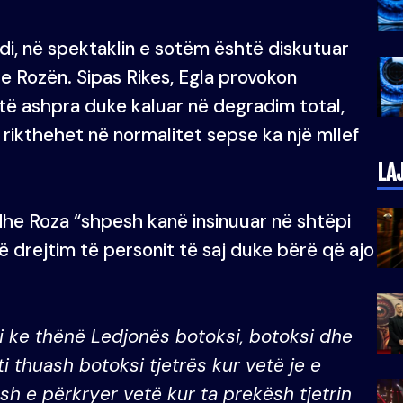
i, në spektaklin e sotëm është diskutuar
e Rozën. Sipas Rikes, Egla provokon
të ashpra duke kaluar në degradim total,
 rikthehet në normalitet sepse ka një mllef
LA
 dhe Roza “shpesh kanë insinuuar në shtëpi
 drejtim të personit të saj duke bërë që ajo
 i ke thënë Ledjonës botoksi, botoksi dhe
i thuash botoksi tjetrës kur vetë je e
sh e përkryer vetë kur ta prekësh tjetrin