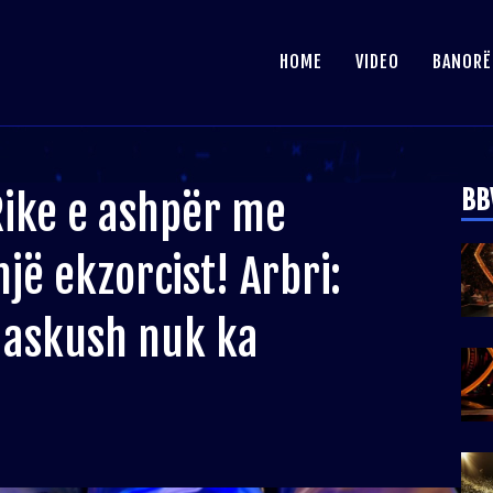
HOME
VIDEO
BANORË
BB
 Rike e ashpër me
jë ekzorcist! Arbri:
r askush nuk ka