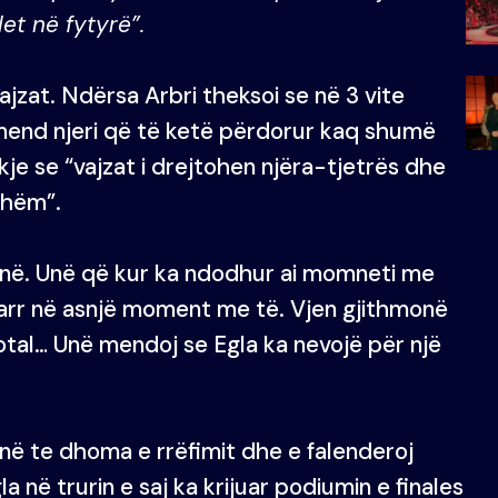
et në fytyrë”.
jzat. Ndërsa Arbri theksoi se në 3 vite
 mend njeri që të ketë përdorur kaq shumë
kje se “vajzat i drejtohen njëra-tjetrës dhe
shëm”.
rinë. Unë që kur ka ndodhur ai momneti me
arr në asnjë moment me të. Vjen gjithmonë
tal… Unë mendoj se Egla ka nevojë për një
ënë te dhoma e rrëfimit dhe e falenderoj
a në trurin e saj ka krijuar podiumin e finales