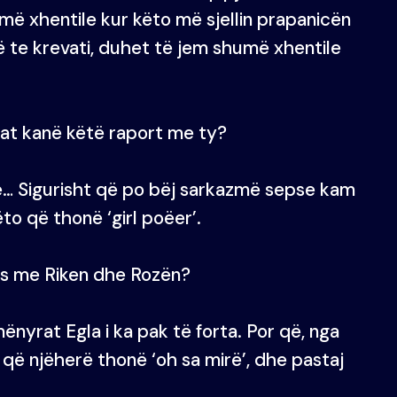
më xhentile kur këto më sjellin prapanicën
ë te krevati, duhet të jem shumë xhentile
jzat kanë këtë raport me ty?
e… Sigurisht që po bëj sarkazmë sepse kam
ëto që thonë ‘girl poëer’.
glës me Riken dhe Rozën?
nyrat Egla i ka pak të forta. Por që, nga
e që njëherë thonë ‘oh sa mirë’, dhe pastaj