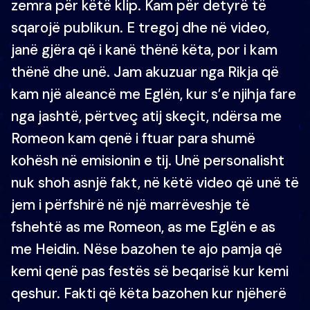
zemra për këtë klip. Kam për detyrë të
sqarojë publikun. E tregoj dhe në video,
janë gjëra që i kanë thënë këta, por i kam
thënë dhe unë. Jam akuzuar nga Rikja që
kam një aleancë me Eglën, kur s’e njihja fare
nga jashtë, përtveç atij skeçit, ndërsa me
Romeon kam qenë i ftuar para shumë
kohësh në emisionin e tij. Unë personalisht
nuk shoh asnjë fakt, në këtë video që unë të
jem i përfshirë në një marrëveshje të
fshehtë as me Romeon, as me Eglën e as
me Heidin. Nëse bazohen te ajo pamja që
kemi qenë pas festës së beqarisë kur kemi
qeshur. Fakti që këta bazohen kur njëherë