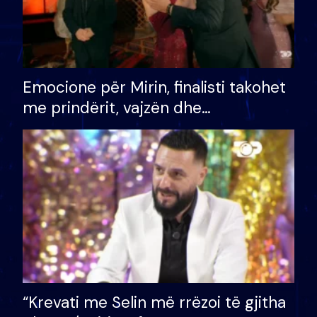
Emocione për Mirin, finalisti takohet
me prindërit, vajzën dhe
bashkëshorten: S’kemi ndonjë letër
divorci apo jo?
“Krevati me Selin më rrëzoi të gjitha