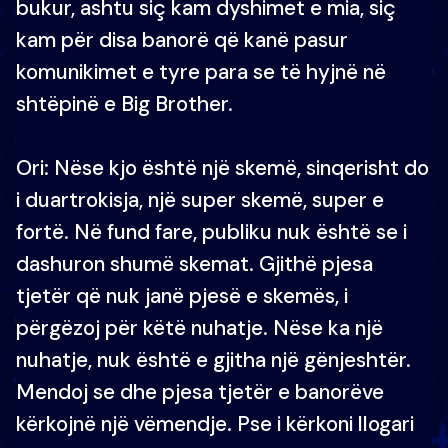
bukur, ashtu siç kam dyshimet e mia, siç
kam për disa banorë që kanë pasur
komunikimet e tyre para se të hyjnë në
shtëpinë e Big Brother.
Ori: Nëse kjo është një skemë, sinqerisht do
i duartrokisja, një super skemë, super e
fortë. Në fund fare, publiku nuk është se i
dashuron shumë skemat. Gjithë pjesa
tjetër që nuk janë pjesë e skemës, i
përgëzoj për këtë nuhatje. Nëse ka një
nuhatje, nuk është e gjitha një gënjeshtër.
Mendoj se dhe pjesa tjetër e banorëve
kërkojnë një vëmendje. Pse i kërkoni llogari