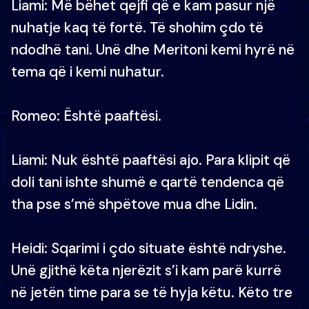
Liami: Më bëhet qejfi që e kam pasur një
nuhatje kaq të fortë. Të shohim çdo të
ndodhë tani. Unë dhe Meritoni kemi hyrë në
tema që i kemi nuhatur.
Romeo: Është paaftësi.
Liami: Nuk është paaftësi ajo. Para klipit që
doli tani ishte shumë e qartë tendenca që
tha pse s’më shpëtove mua dhe Lidin.
Heidi: Sqarimi i çdo situate është ndryshe.
Unë gjithë këta njerëzit s’i kam parë kurrë
në jetën time para se të hyja këtu. Këto tre