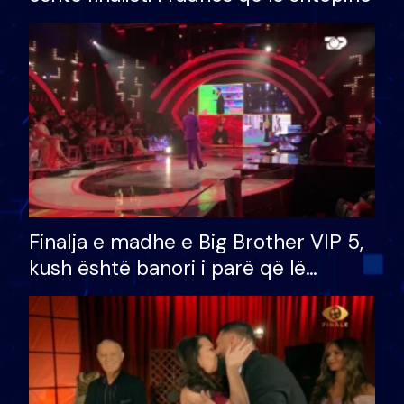
Finalja e madhe e Big Brother VIP 5,
kush është banori i parë që lë
shtëpinë dhe humb mundësinë për
të fituar çmimin e madh