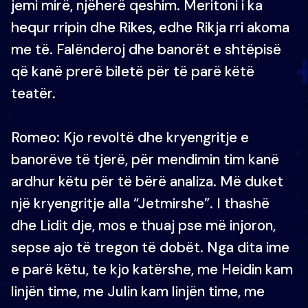
jemi mirë, njëherë qeshim. Meritoni i ka
hequr rripin dhe Rikes, edhe Rikja rri akoma
me të. Falënderoj dhe banorët e shtëpisë
që kanë prerë biletë për të parë këtë
teatër.
Romeo: Kjo revoltë dhe kryengritje e
banorëve të tjerë, për mendimin tim kanë
ardhur këtu për të bërë analiza. Më duket
një kryengritje alla “Jetmirshe”. I thashë
dhe Lidit dje, mos e thuaj pse më injoron,
sepse ajo të tregon të dobët. Nga dita ime
e parë këtu, te kjo katërshe, me Heidin kam
linjën time, me Julin kam linjën time, me