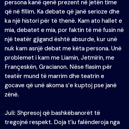
persona kanë qenë prezent në jetën time
që në fillim. Ka debate që janë serioze dhe
ka një histori për të thenë. Kam ato hallet e
mia, debatet e mia, por faktin të më fusin në
një teatër gjigand është absurde, kur unë
nuk kam asnjë debat me këta persona. Unë
problemet i kam me Liamin, Jetmirin, me
Françeskën, Gracianon. Nëse flasim për
teatër mund të marrim dhe teatrin e
gocave që unë akoma s’e kuptoj pse janë
zënë.
Juli: Shpresoj që bashkëbanorët të
tregojnë respekt. Doja t’iu falënderoja nga