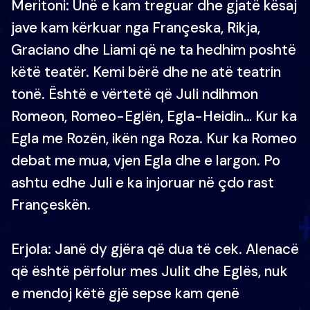
Meritoni: Unë e kam treguar dhe gjatë kësaj
jave kam kërkuar nga Françeska, Rikja,
Graciano dhe Liami që ne ta hedhim poshtë
këtë teatër. Kemi bërë dhe ne atë teatrin
tonë. Është e vërtetë që Juli ndihmon
Romeon, Romeo-Eglën, Egla-Heidin… Kur ka
Egla me Rozën, ikën nga Roza. Kur ka Romeo
debat me mua, vjen Egla dhe e largon. Po
ashtu edhe Juli e ka injoruar në çdo rast
Françeskën.
Erjola: Janë dy gjëra që dua të cek. Alenacë
që është përfolur mes Julit dhe Eglës, nuk
e mendoj këtë gjë sepse kam qenë