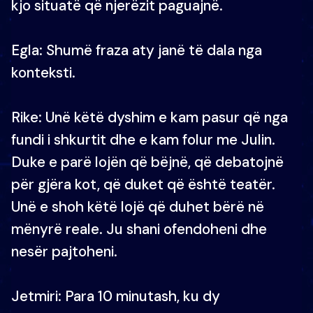
kjo situatë që njerëzit paguajnë.
Egla: Shumë fraza aty janë të dala nga
konteksti.
Rike: Unë këtë dyshim e kam pasur që nga
fundi i shkurtit dhe e kam folur me Julin.
Duke e parë lojën që bëjnë, që debatojnë
për gjëra kot, që duket që është teatër.
Unë e shoh këtë lojë që duhet bërë në
mënyrë reale. Ju shani ofendoheni dhe
nesër pajtoheni.
Jetmiri: Para 10 minutash, ku dy