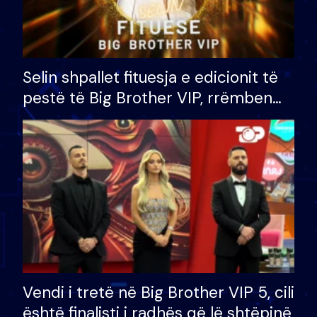
Selin shpallet fituesja e edicionit të
pestë të Big Brother VIP, rrëmben
çmimin e madh prej 100 mijë eurosh
Vendi i tretë në Big Brother VIP 5, cili
është finalisti i radhës që lë shtëpinë