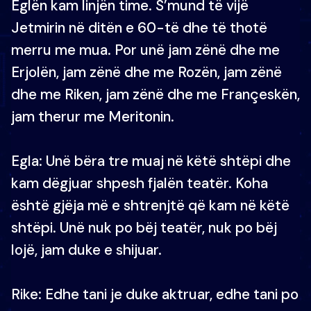
Eglën kam linjën time. S’mund të vijë
Jetmirin në ditën e 60-të dhe të thotë
merru me mua. Por unë jam zënë dhe me
Erjolën, jam zënë dhe me Rozën, jam zënë
dhe me Riken, jam zënë dhe me Françeskën,
jam therur me Meritonin.
Egla: Unë bëra tre muaj në këtë shtëpi dhe
kam dëgjuar shpesh fjalën teatër. Koha
është gjëja më e shtrenjtë që kam në këtë
shtëpi. Unë nuk po bëj teatër, nuk po bëj
lojë, jam duke e shijuar.
Rike: Edhe tani je duke aktruar, edhe tani po