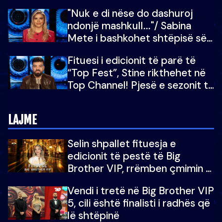
"Nuk e di nëse do dashuroj
ndonjë mashkull..."/ Sabina
Mete i bashkohet shtëpisë së
“Big Brother VIP 5”: Ëmbëlsira
Fituesi i edicionit të parë të
për në fund!
“Top Fest”, Stine rikthehet në
Top Channel! Pjesë e sezonit të
5-të të "Big Brother VIP"
LAJME
Selin shpallet fituesja e
edicionit të pestë të Big
Brother VIP, rrëmben çmimin e
madh prej 100 mijë eurosh
Vendi i tretë në Big Brother VIP
5, cili është finalisti i radhës që
lë shtëpinë