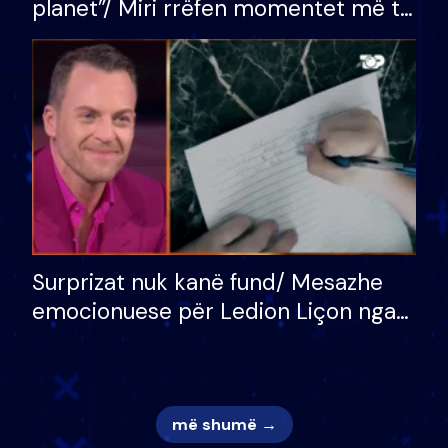
planet”/ Miri rrëfen momentet më të
bukura në shtëpinë e BB VIP: Do më
mungojë zilja e mëngjesit kur…
Surprizat nuk kanë fund/ Mesazhe
emocionuese për Ledion Liçon nga
nëna dhe fëmijët e tij, moderatori
nuk i mban dot lotët: Nuk meritoj…
më shumë →