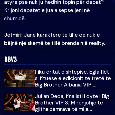
atyre pse nuk ju hedhin topin për debat?
Krijoni debatet e juaja sepse jeni në
shumicë.
Jetmiri: Janë karaktere të tillë që nuk e
bëjnë një skemë të tillë brenda një reality.
BBV3
Fiku dritat e shtëpisë, Egla flet
si fituese e edicionit të tretë të
Big Brother Albania VIP:
Falenderoj që...
Julian Deda, finalisti i dytë i Big
Brother VIP 3: Mirënjohje të
gjitha zemrave të mija...