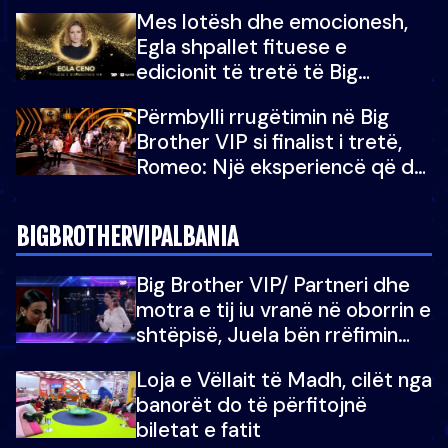
Mes lotësh dhe emocionesh,
Egla shpallet fituese e
edicionit të tretë të Big
Brother Albania VIP
Përmbylli rrugëtimin në Big
Brother VIP si finalist i tretë,
Romeo: Një eksperiencë që do
e kujtoj gjithë jetën...
BIGBROTHERVIPALBANIA
Big Brother VIP/ Partneri dhe
motra e tij iu vranë në oborrin e
shtëpisë, Juela bën rrëfimin
tronditës: Nuk e doja më jetën,
Loja e Vëllait të Madh, cilët nga
do të martoheshim, por zemra
banorët do të përfitojnë
mu copëtua
biletat e fatit