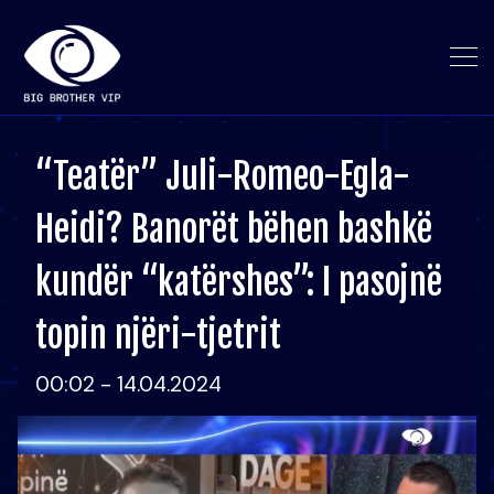
“Teatër” Juli-Romeo-Egla-
Heidi? Banorët bëhen bashkë
kundër “katërshes”: I pasojnë
topin njëri-tjetrit
00:02 - 14.04.2024