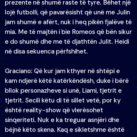
prezente në shumë raste të tyre. Bëhet një
lojë futbolli, që pavarësisht që unë me Julin
jam shumë e afërt, nuk i heq pikën fjalëve të
mia. Me të majtën i bie Romeos që bën sikur
e do shumë dhe me të djathtën Julit. Heidi
në disa sekuenca përfshihet.
Graciano: Që kur jam kthyer në shtëpi e
kam ndjerë këtë katërkëndësh, duke i bërë
bllok personazheve si unë, Liami, tjetrit e
tjetrit. Secili këtu di të sillet vetë, por ky
është reality-show që vlerësohet
sinqeriteti. Nuk e ka treguar asnjëri dhe
bëjnë këto skena. Kaq e sikletshme është