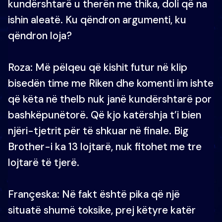
kundërshtarë u therën me thika, doli që na
ishin aleatë. Ku qëndron argumenti, ku
qëndron loja?
Roza: Më pëlqeu që kishit futur në klip
bisedën time me Riken dhe komenti im ishte
që këta në thelb nuk janë kundërshtarë por
bashkëpunëtorë. Që kjo katërshja t’i bien
njëri-tjetrit për të shkuar në finale. Big
Brother-i ka 13 lojtarë, nuk fitohet me tre
lojtarë të tjerë.
Françeska: Në fakt është pika që një
situatë shumë toksike, prej këtyre katër