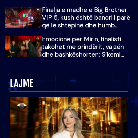
Finalja e madhe e Big Brother
VIP 5, kush është banori i parë
që lë shtëpinë dhe humb
mundësinë për të fituar
Emocione për Mirin, finalisti
çmimin e madh
takohet me prindërit, vajzën
dhe bashkëshorten: S’kemi
ndonjë letër divorci apo jo?
LAJME