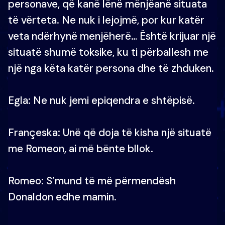
personave, që kanë lënë mënjëanë situata
të vërteta. Ne nuk i lejojmë, por kur katër
veta ndërhynë menjëherë… Është krijuar një
situatë shumë toksike, ku ti përballesh me
një nga këta katër persona dhe të zhduken.
Egla: Ne nuk jemi epiqendra e shtëpisë.
Françeska: Unë që doja të kisha një situatë
me Romeon, ai më bënte bllok.
Romeo: S’mund të më përmendësh
Donaldon edhe mamin.