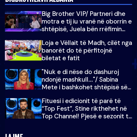
Big Brother VIP/ Partneri dhe
motra e tij iu vranë në oborrin e
shtëpisë, Juela bën rrëfimin
tronditës: Nuk e doja më jetën,
Loja e Vëllait të Madh, cilët nga
do të martoheshim, por zemra
banorët do të përfitojnë
mu copëtua
biletat e fatit
"Nuk e di nëse do dashuroj
ndonjë mashkull..."/ Sabina
Mete i bashkohet shtëpisë së
“Big Brother VIP 5”: Ëmbëlsira
Fituesi i edicionit të parë të
për në fund!
“Top Fest”, Stine rikthehet në
Top Channel! Pjesë e sezonit të
5-të të "Big Brother VIP"