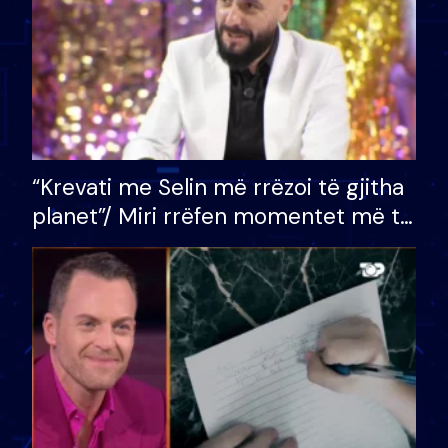
“Krevati me Selin më rrëzoi të gjitha
planet”/ Miri rrëfen momentet më të
bukura në shtëpinë e BB VIP: Do më
mungojë zilja e mëngjesit kur…