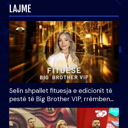
LAJME
Selin shpallet fituesja e edicionit të
pestë të Big Brother VIP, rrëmben
çmimin e madh prej 100 mijë eurosh