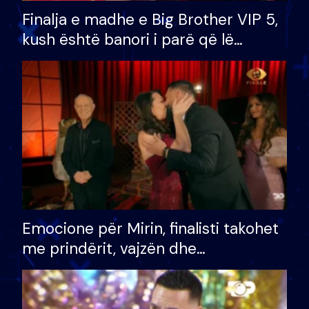
Finalja e madhe e Big Brother VIP 5,
kush është banori i parë që lë
shtëpinë dhe humb mundësinë për
të fituar çmimin e madh
Emocione për Mirin, finalisti takohet
me prindërit, vajzën dhe
bashkëshorten: S’kemi ndonjë letër
divorci apo jo?