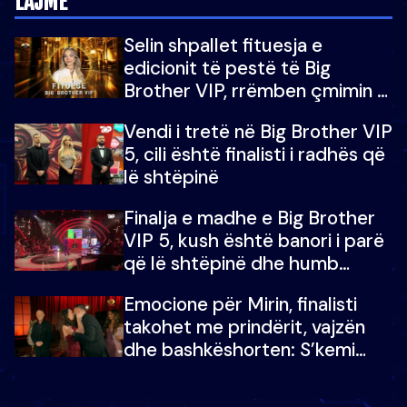
LAJME
Selin shpallet fituesja e
edicionit të pestë të Big
Brother VIP, rrëmben çmimin e
madh prej 100 mijë eurosh
Vendi i tretë në Big Brother VIP
5, cili është finalisti i radhës që
lë shtëpinë
Finalja e madhe e Big Brother
VIP 5, kush është banori i parë
që lë shtëpinë dhe humb
mundësinë për të fituar
Emocione për Mirin, finalisti
çmimin e madh
takohet me prindërit, vajzën
dhe bashkëshorten: S’kemi
ndonjë letër divorci apo jo?