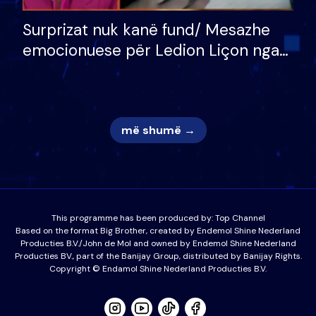
Surprizat nuk kanë fund/ Mesazhe
emocionuese për Ledion Liçon nga
nëna dhe fëmijët e tij, moderatori
nuk i mban dot lotët: Nuk meritoj…
më shumë →
This programme has been produced by:
Top Channel
Based on the format Big Brother, created by Endemol Shine Nederland
Producties B.V./John de Mol and owned by Endemol Shine Nederland
Producties BV., part of the Banijay Group, distributed by Banijay Rights.
Copyright © Endamol Shine Nederland Producties B.V.