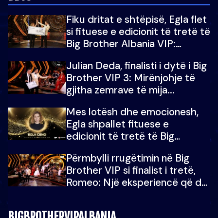
Fiku dritat e shtëpisë, Egla flet
si fituese e edicionit të tretë të
Big Brother Albania VIP:
Falenderoj që...
Julian Deda, finalisti i dytë i Big
Brother VIP 3: Mirënjohje të
gjitha zemrave të mija...
Mes lotësh dhe emocionesh,
Egla shpallet fituese e
edicionit të tretë të Big
Brother Albania VIP
Përmbylli rrugëtimin në Big
Brother VIP si finalist i tretë,
Romeo: Një eksperiencë që do
e kujtoj gjithë jetën...
BIGBROTHERVIPALBANIA