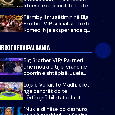
fituese e edicionit të tretë
të Big Brother Albania VIP
Përmbylli rrugëtimin në Big
Brother VIP si finalist i tretë,
Romeo: Një eksperiencë që
do e kujtoj gjithë jetën...
GBROTHERVIPALBANIA
Big Brother VIP/ Partneri
dhe motra e tij iu vranë në
oborrin e shtëpisë, Juela
bën rrëfimin tronditës: Nuk
Loja e Vëllait të Madh, cilët
e doja më jetën, do të
nga banorët do të
martoheshim, por zemra mu
përfitojnë biletat e fatit
copëtua
"Nuk e di nëse do dashuroj