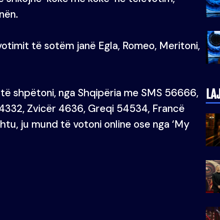
unën.
otimit të sotëm janë Egla, Romeo, Meritoni,
 të shpëtoni, nga Shqipëria me SMS 56666,
LA
4332, Zvicër 4636, Greqi 54534, Francë
tu, ju mund të votoni online ose nga ‘My