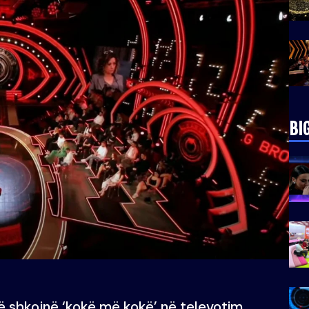
BI
ë shkojnë ‘kokë më kokë’ në televotim,