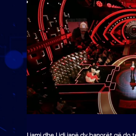
Liami dhe Lidi janë dy banorët që do t