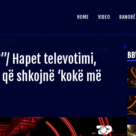
HOME
VIDEO
BANORË
BB
”/ Hapet televotimi,
 që shkojnë ‘kokë më