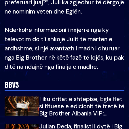
preferuari juaj?”, Juli ka zgjedhur të dërgojë
në nominim veten dhe Eglën.
Ndërkohë informacioni i nxjerrë nga ky
televotim do t’i shkojë Julit të martën e
ardhshme, si një avantazh i madh i dhuruar
nga Big Brother në këtë fazë të lojës, ku pak
ditë na ndajnë nga finalja e madhe.
BBV3
Fiku dritat e shtëpisë, Egla flet
si fituese e edicionit të tretë të
Big Brother Albania VIP:
Falenderoj që...
Julian Deda, finalisti i dytë i Big