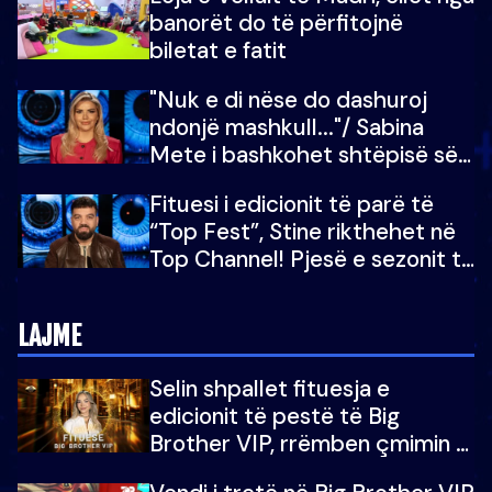
do të martoheshim, por zemra
banorët do të përfitojnë
mu copëtua
biletat e fatit
"Nuk e di nëse do dashuroj
ndonjë mashkull..."/ Sabina
Mete i bashkohet shtëpisë së
“Big Brother VIP 5”: Ëmbëlsira
Fituesi i edicionit të parë të
për në fund!
“Top Fest”, Stine rikthehet në
Top Channel! Pjesë e sezonit të
5-të të "Big Brother VIP"
LAJME
Selin shpallet fituesja e
edicionit të pestë të Big
Brother VIP, rrëmben çmimin e
madh prej 100 mijë eurosh