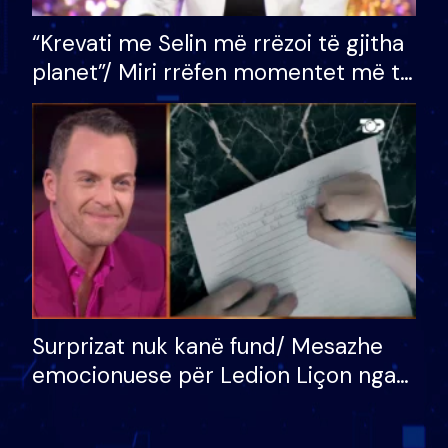
“Krevati me Selin më rrëzoi të gjitha
planet”/ Miri rrëfen momentet më të
bukura në shtëpinë e BB VIP: Do më
mungojë zilja e mëngjesit kur…
Surprizat nuk kanë fund/ Mesazhe
emocionuese për Ledion Liçon nga
nëna dhe fëmijët e tij, moderatori
nuk i mban dot lotët: Nuk meritoj…