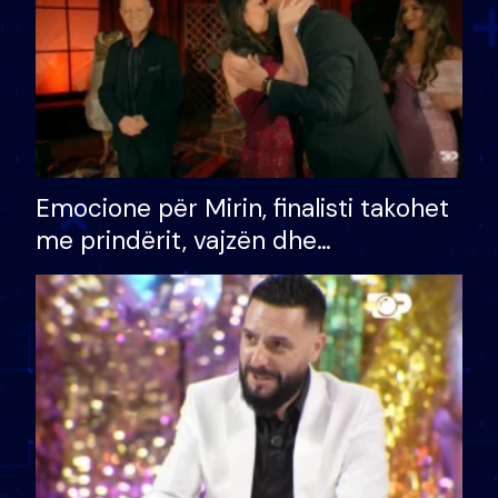
Emocione për Mirin, finalisti takohet
me prindërit, vajzën dhe
bashkëshorten: S’kemi ndonjë letër
divorci apo jo?