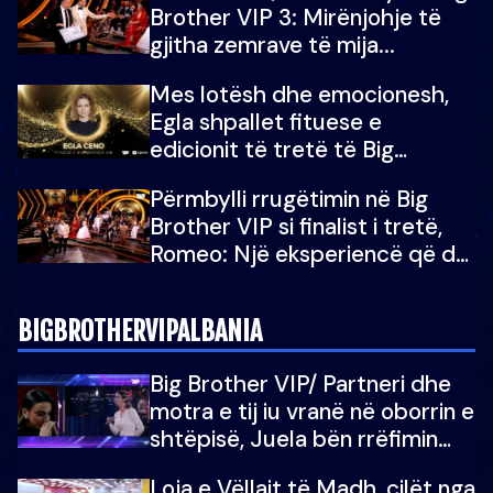
Brother VIP 3: Mirënjohje të
gjitha zemrave të mija...
Mes lotësh dhe emocionesh,
Egla shpallet fituese e
edicionit të tretë të Big
Brother Albania VIP
Përmbylli rrugëtimin në Big
Brother VIP si finalist i tretë,
Romeo: Një eksperiencë që do
e kujtoj gjithë jetën...
BIGBROTHERVIPALBANIA
Big Brother VIP/ Partneri dhe
motra e tij iu vranë në oborrin e
shtëpisë, Juela bën rrëfimin
tronditës: Nuk e doja më jetën,
Loja e Vëllait të Madh, cilët nga