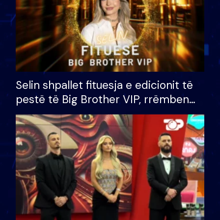
Selin shpallet fituesja e edicionit të
pestë të Big Brother VIP, rrëmben
çmimin e madh prej 100 mijë eurosh