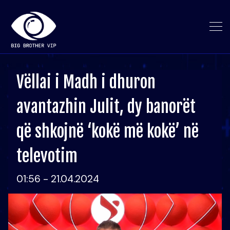
Vëllai i Madh i dhuron
avantazhin Julit, dy banorët
që shkojnë ‘kokë më kokë’ në
televotim
01:56 - 21.04.2024