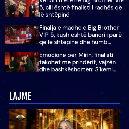
Vendi i tretë në Big Brother VIP
5, cili është finalisti i radhës që
lë shtëpinë
Finalja e madhe e Big Brother
VIP 5, kush është banori i parë
që lë shtëpinë dhe humb
mundësinë për të fituar
Emocione për Mirin, finalisti
çmimin e madh
takohet me prindërit, vajzën
dhe bashkëshorten: S’kemi
ndonjë letër divorci apo jo?
LAJME