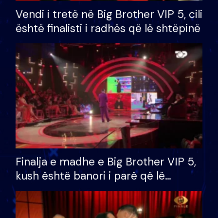
Vendi i tretë në Big Brother VIP 5, cili
është finalisti i radhës që lë shtëpinë
Finalja e madhe e Big Brother VIP 5,
kush është banori i parë që lë
shtëpinë dhe humb mundësinë për
të fituar çmimin e madh