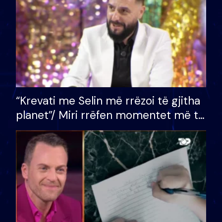
“Krevati me Selin më rrëzoi të gjitha
planet”/ Miri rrëfen momentet më të
bukura në shtëpinë e BB VIP: Do më
mungojë zilja e mëngjesit kur…