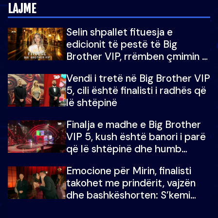
LAJME
Selin shpallet fituesja e
edicionit të pestë të Big
Brother VIP, rrëmben çmimin e
madh prej 100 mijë eurosh
Vendi i tretë në Big Brother VIP
5, cili është finalisti i radhës që
lë shtëpinë
Finalja e madhe e Big Brother
VIP 5, kush është banori i parë
që lë shtëpinë dhe humb
mundësinë për të fituar
Emocione për Mirin, finalisti
çmimin e madh
takohet me prindërit, vajzën
dhe bashkëshorten: S’kemi
ndonjë letër divorci apo jo?