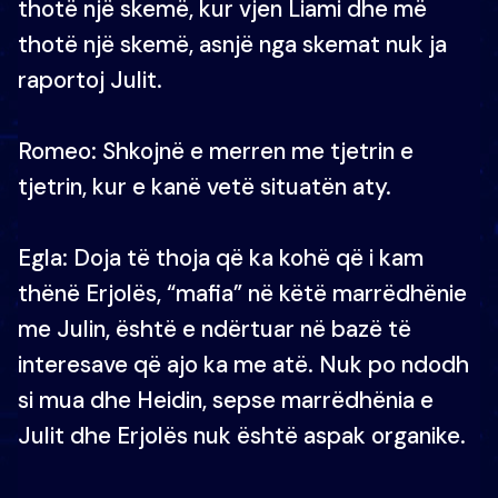
thotë një skemë, kur vjen Liami dhe më
thotë një skemë, asnjë nga skemat nuk ja
raportoj Julit.
Romeo: Shkojnë e merren me tjetrin e
tjetrin, kur e kanë vetë situatën aty.
Egla: Doja të thoja që ka kohë që i kam
thënë Erjolës, “mafia” në këtë marrëdhënie
me Julin, është e ndërtuar në bazë të
interesave që ajo ka me atë. Nuk po ndodh
si mua dhe Heidin, sepse marrëdhënia e
Julit dhe Erjolës nuk është aspak organike.