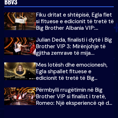
BBV3
Fiku dritat e shtëpisë, Egla flet
si fituese e edicionit të tretë të
Big Brother Albania VIP:
Falenderoj që...
Julian Deda, finalisti i dytë i Big
Brother VIP 3: Mirënjohje të
gjitha zemrave të mija...
Mes lotësh dhe emocionesh,
Egla shpallet fituese e
edicionit të tretë të Big
Brother Albania VIP
Përmbylli rrugëtimin në Big
Brother VIP si finalist i tretë,
Romeo: Një eksperiencë që do
e kujtoj gjithë jetën...