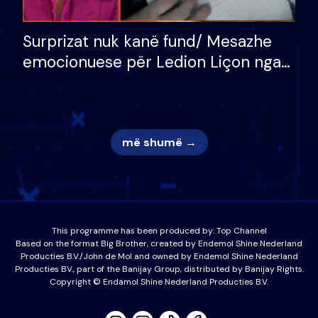
Surprizat nuk kanë fund/ Mesazhe
emocionuese për Ledion Liçon nga
nëna dhe fëmijët e tij, moderatori
nuk i mban dot lotët: Nuk meritoj…
më shumë →
This programme has been produced by:
Top Channel
Based on the format Big Brother, created by Endemol Shine Nederland
Producties B.V./John de Mol and owned by Endemol Shine Nederland
Producties BV., part of the Banijay Group, distributed by Banijay Rights.
Copyright © Endamol Shine Nederland Producties B.V.