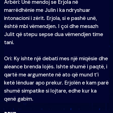
Arbëri: Unë mendoj se Erjola në
marrëdhënie me Julin i ka ndryshuar
intonacioni i zërit. Erjola, si e pashë unë,
është mbi vëmendjen. I çoi dhe mesazh
Julit që stepu sepse dua vëmendjen time
tani.
Ori: Ky ishte një debati mes një miqësie dhe
aleance brenda lojës. Ishte shumë i paqtë, i
qartë me argumente në ato që mund t’i
ketë lënduar apo prekur. Erjolën e kam parë
shumë simpatike si lojtare, edhe kur ka
qenë gabim.