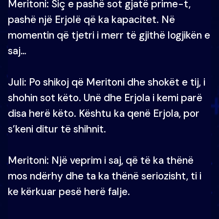
Meritoni: Siç e pashë sot gjatë prime-t,
pashë një Erjolë që ka kapacitet. Në
momentin që tjetri i merr të gjithë logjikën e
saj…
Juli: Po shikoj që Meritoni dhe shokët e tij, i
shohin sot këto. Unë dhe Erjola i kemi parë
disa herë këto. Kështu ka qenë Erjola, por
s’keni ditur të shihnit.
Meritoni: Një veprim i saj, që të ka thënë
mos ndërhy dhe ta ka thënë seriozisht, ti i
ke kërkuar pesë herë falje.