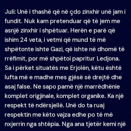
Juli: Unë i thashë që në çdo zinxhir unë jam i
fundit. Nuk kam pretenduar që të jem me
asnjë zinxhir i shpëtuar. Herën e parë që
ishim 24 veta, i vetmi që mund të më
shpëtonte ishte Gazi, që ishte në dhomë të
rrëfimit, por më shpëtoi papritur Ledjona.
Sa i përket situatës me Erjolën, këtu është
lufta më e madhe mes gjësë së drejtë dhe
asaj false. Ne sapo pamë një marrëdhënie
komplet origjinale, komplet organike. Ka një
respekt të ndërsjellë. Unë do ta ruaj
respektin me këto vajza edhe po të më
nxjerrin nga shtëpia. Nga ana tjetër kemi një