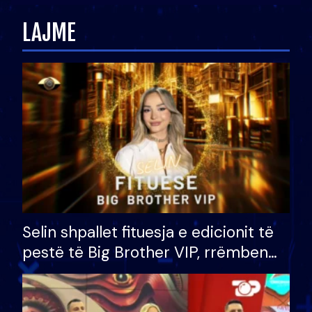
LAJME
Selin shpallet fituesja e edicionit të
pestë të Big Brother VIP, rrëmben
çmimin e madh prej 100 mijë eurosh