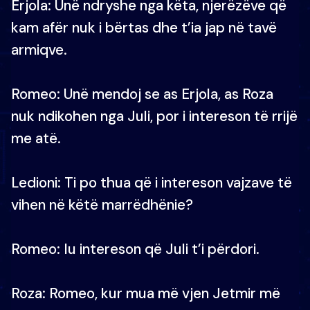
Erjola: Unë ndryshe nga këta, njerëzëve që
kam afër nuk i bërtas dhe t’ia jap në tavë
armiqve.
Romeo: Unë mendoj se as Erjola, as Roza
nuk ndikohen nga Juli, por i intereson të rrijë
me atë.
Ledioni: Ti po thua që i intereson vajzave të
vihen në këtë marrëdhënie?
Romeo: Iu intereson që Juli t’i përdori.
Roza: Romeo, kur mua më vjen Jetmir më