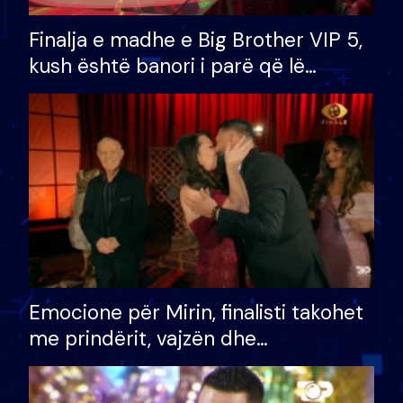
Finalja e madhe e Big Brother VIP 5,
kush është banori i parë që lë
shtëpinë dhe humb mundësinë për
të fituar çmimin e madh
Emocione për Mirin, finalisti takohet
me prindërit, vajzën dhe
bashkëshorten: S’kemi ndonjë letër
divorci apo jo?