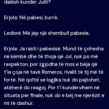
dalësh kundër Julit?
Erjola: Në pabesi, kurrë.
Ledioni: Më jep një shembull pabesie.
Erjola: Ja rasti i pabesisë. Mund të çohesha
në këmbë dhe të thoja që Jul, nuk po më
respekton, por zgjodha të mos e bëja që
t’ia çoja në tavë Romeros, rivalit të tij më të
fortë. Në qoftë se logjika nuk do pajtohet,
atëherë do reagoj. Por t’i kundërvihem në
situata për finale, nuk do e bëj me njerëzit e
mi të dashur.