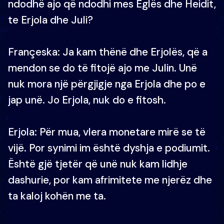
ndodhë ajo që ndodhi mes Eglës dhe Heidit,
te Erjola dhe Juli?
Françeska: Ja kam thënë dhe Erjolës, që a
mendon se do të fitojë ajo me Julin. Unë
nuk mora një përgjigje nga Erjola dhe po e
jap unë. Jo Erjola, nuk do e fitosh.
Erjola: Për mua, vlera monetare mirë se të
vijë. Por synimi im është dyshja e podiumit.
Është gjë tjetër që unë nuk kam lidhje
dashurie, por kam afrimitete me njerëz dhe
ta kaloj kohën me ta.