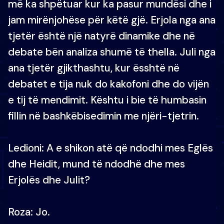
më ka shpëtuar kur ka pasur mundësi dhe i
jam mirënjohëse për këtë gjë. Erjola nga ana
tjetër është një natyrë dinamike dhe në
debate bën analiza shumë të thella. Juli nga
ana tjetër gjikthashtu, kur ësshtë në
debatet e tija nuk do kakofoni dhe do vijën
e tij të mendimit. Kështu i bie të humbasin
fillin në bashkëbisedimin me njëri-tjetrin.
Ledioni: A e shikon atë që ndodhi mes Eglës
dhe Heidit, mund të ndodhë dhe mes
Erjolës dhe Julit?
Roza: Jo.