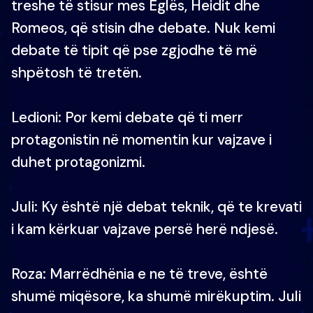
treshe të stisur mes Eglës, Heidit dhe
Romeos, që stisin dhe debate. Nuk kemi
debate të tipit që pse zgjodhe të më
shpëtosh të tretën.
Ledioni: Por kemi debate që ti merr
protagonistin në momentin kur vajzave i
duhet protagonizmi.
Juli: Ky është një debat teknik, që te krevati
i kam kërkuar vajzave persë herë ndjesë.
Roza: Marrëdhënia e ne të treve, është
shumë miqësore, ka shumë mirëkuptim. Juli