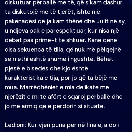
diskutuar përballë me të, që s’kam dashur
ta diskutojë me të tjerët, ishte një
pakënaqësi që ja kam thënë dhe Julit në sy,
u ndjeva pak e parespektiuar, kur nisa një
debat pas prime-t të shkuar. Kanë qenë
disa sekuenca të tilla, që nuk më pëlqejnë
se rrethi është shumë i ngushtë. Bëhet
pjesë e bisedës dhe kjo është
karakteristika e tija, por jo që ta bëjë me
mua. Marrëdhëniet e mia delikate me
njerëzit e mi të afërt e sqaroj përballë dhe
jo me armiq që e përdorin si situatë.
Ledioni: Kur vjen puna për në finale, a do i