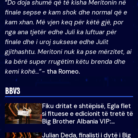
“
Do doja shumë që të kisha Meritonin në
finale sepse e kam shok dhe normal që e
kam xhan. Më vjen keq për këtë gjë, por
nga ana tjetër edhe Juli ka luftuar për
finale dhe i uroj suksese edhe Julit
gjithashtu. Meritoni nuk ka pse mërzitet, ai
ka bërë super rrugëtim këtu brenda dhe
kemi kohë…
”- tha Romeo.
BBV3
Fiku dritat e shtëpisë, Egla flet
si fituese e edicionit të tretë të
Big Brother Albania VIP:
Falenderoj që...
Julian Deda, finalisti i dytë i Big