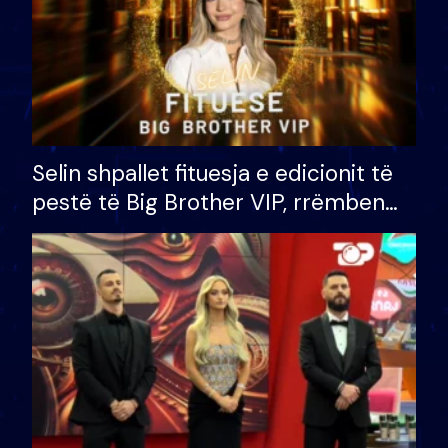
Selin shpallet fituesja e edicionit të
pestë të Big Brother VIP, rrëmben
çmimin e madh prej 100 mijë eurosh