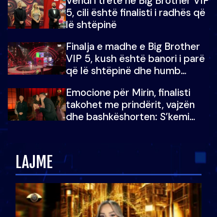
Vendi i tretë në Big Brother VIP
5, cili është finalisti i radhës që
lë shtëpinë
Finalja e madhe e Big Brother
VIP 5, kush është banori i parë
që lë shtëpinë dhe humb
mundësinë për të fituar
Emocione për Mirin, finalisti
çmimin e madh
takohet me prindërit, vajzën
dhe bashkëshorten: S’kemi
ndonjë letër divorci apo jo?
LAJME