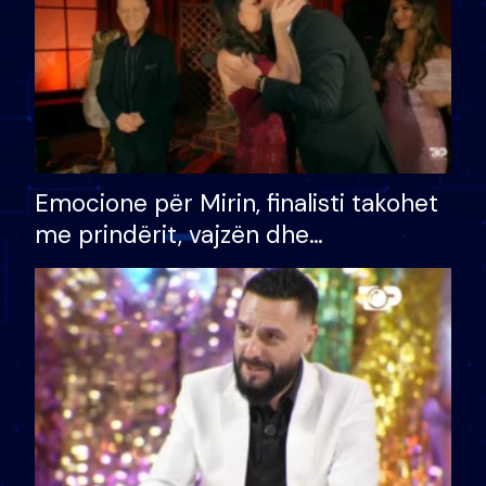
Emocione për Mirin, finalisti takohet
me prindërit, vajzën dhe
bashkëshorten: S’kemi ndonjë letër
divorci apo jo?