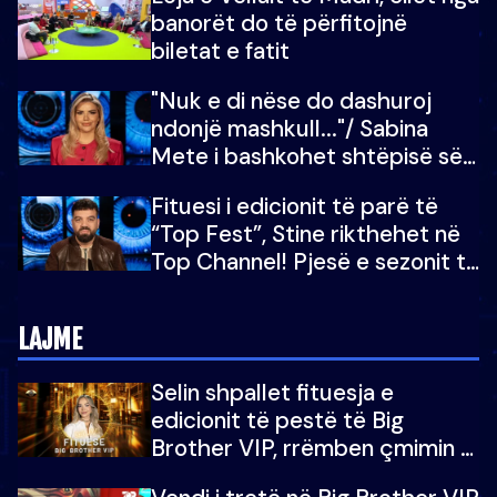
do të martoheshim, por zemra
banorët do të përfitojnë
mu copëtua
biletat e fatit
"Nuk e di nëse do dashuroj
ndonjë mashkull..."/ Sabina
Mete i bashkohet shtëpisë së
“Big Brother VIP 5”: Ëmbëlsira
Fituesi i edicionit të parë të
për në fund!
“Top Fest”, Stine rikthehet në
Top Channel! Pjesë e sezonit të
5-të të "Big Brother VIP"
LAJME
Selin shpallet fituesja e
edicionit të pestë të Big
Brother VIP, rrëmben çmimin e
madh prej 100 mijë eurosh