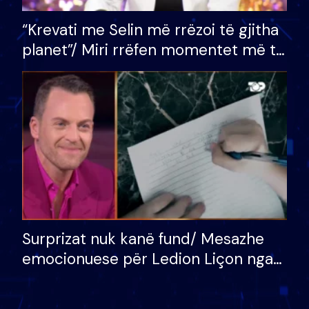
“Krevati me Selin më rrëzoi të gjitha
planet”/ Miri rrëfen momentet më të
bukura në shtëpinë e BB VIP: Do më
mungojë zilja e mëngjesit kur…
Surprizat nuk kanë fund/ Mesazhe
emocionuese për Ledion Liçon nga
nëna dhe fëmijët e tij, moderatori
nuk i mban dot lotët: Nuk meritoj…