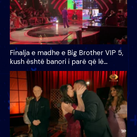
Finalja e madhe e Big Brother VIP 5,
kush është banori i parë që lë
shtëpinë dhe humb mundësinë për
të fituar çmimin e madh