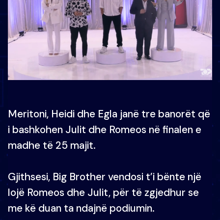
Meritoni, Heidi dhe Egla janë tre banorët që
i bashkohen Julit dhe Romeos në finalen e
madhe të 25 majit.
Gjithsesi, Big Brother vendosi t’i bënte një
lojë Romeos dhe Julit, për të zgjedhur se
me kë duan ta ndajnë podiumin.