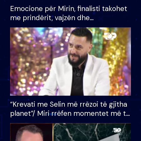
Emocione për Mirin, finalisti takohet
me prindërit, vajzën dhe
bashkëshorten: S’kemi ndonjë letër
divorci apo jo?
“Krevati me Selin më rrëzoi të gjitha
planet”/ Miri rrëfen momentet më të
bukura në shtëpinë e BB VIP: Do më
mungojë zilja e mëngjesit kur…