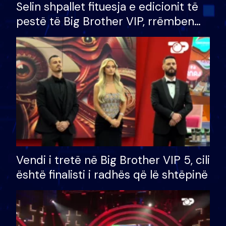
Selin shpallet fituesja e edicionit të
pestë të Big Brother VIP, rrëmben
çmimin e madh prej 100 mijë eurosh
Vendi i tretë në Big Brother VIP 5, cili
është finalisti i radhës që lë shtëpinë