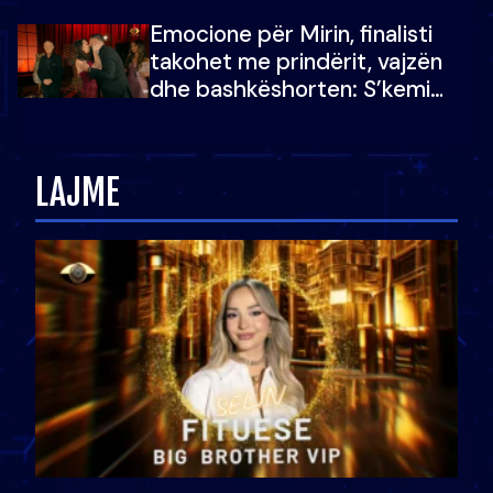
mundësinë për të fituar
Emocione për Mirin, finalisti
çmimin e madh
takohet me prindërit, vajzën
dhe bashkëshorten: S’kemi
ndonjë letër divorci apo jo?
LAJME