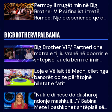
Brother Albania VIP
Përmbylli rrugëtimin në Big
Brother VIP si finalist i tretë,
Romeo: Një eksperiencë që do
e kujtoj gjithë jetën...
BIGBROTHERVIPALBANIA
Big Brother VIP/ Partneri dhe
motra e tij iu vranë në oborrin e
shtëpisë, Juela bën rrëfimin
tronditës: Nuk e doja më jetën,
Loja e Vëllait të Madh, cilët nga
do të martoheshim, por zemra
banorët do të përfitojnë
mu copëtua
biletat e fatit
"Nuk e di nëse do dashuroj
ndonjë mashkull..."/ Sabina
Mete i bashkohet shtëpisë së