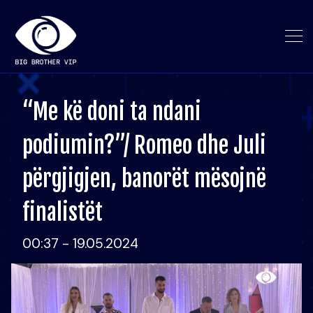
“Me kë doni ta ndani
podiumin?”/ Romeo dhe Juli
përgjigjen, banorët mësojnë
finalistët
00:37 - 19.05.2024