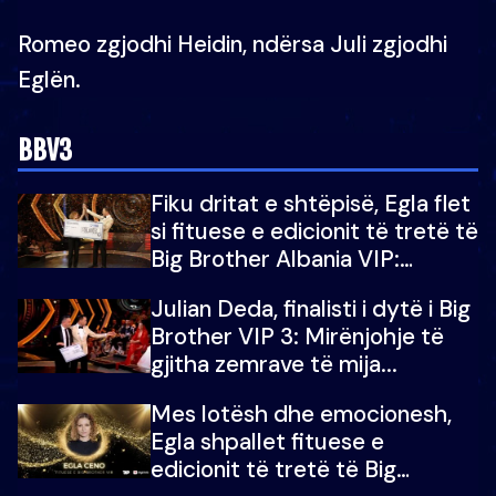
Romeo zgjodhi Heidin, ndërsa Juli zgjodhi
Eglën.
BBV3
Fiku dritat e shtëpisë, Egla flet
si fituese e edicionit të tretë të
Big Brother Albania VIP:
Falenderoj që...
Julian Deda, finalisti i dytë i Big
Brother VIP 3: Mirënjohje të
gjitha zemrave të mija...
Mes lotësh dhe emocionesh,
Egla shpallet fituese e
edicionit të tretë të Big