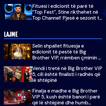
“Big Brother VIP 5”: Ëmbëlsira
Fituesi i edicionit të parë të
për në fund!
“Top Fest”, Stine rikthehet në
Top Channel! Pjesë e sezonit të
5-të të "Big Brother VIP"
LAJME
Selin shpallet fituesja e
edicionit të pestë të Big
Brother VIP, rrëmben çmimin e
madh prej 100 mijë eurosh
Vendi i tretë në Big Brother VIP
5, cili është finalisti i radhës që
lë shtëpinë
Finalja e madhe e Big Brother
VIP 5, kush është banori i parë
që lë shtëpinë dhe humb